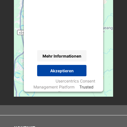
Drittanbieters, um Karteninhalte
einzubetten. Dieser Service kann
Daten zu Ihren Aktivitäten
sammeln. Bitte lesen Sie die Details
durch und stimmen Sie der
Nutzung des Service zu, um diese
Karte anzuzeigen.
Mehr Informationen
Akzeptieren
powered by
Usercentrics Consent
Management Platform
&
Trusted
Shops